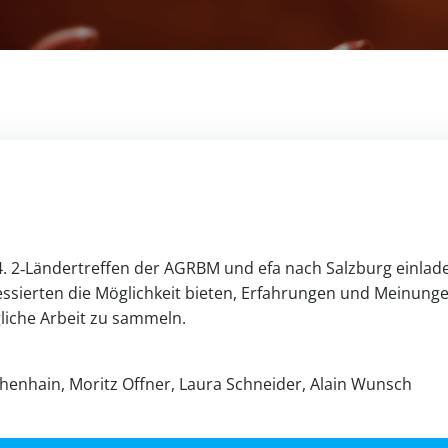
. 2‑Ländertreffen der AGRBM und efa nach Salz­burg ein­lad
es­sierten die Mög­lich­keit bieten, Erfah­rungen und Mei­nung
­liche Arbeit zu sam­meln.
­chen­hain, Moritz Offner, Laura Schneider, Alain Wunsch