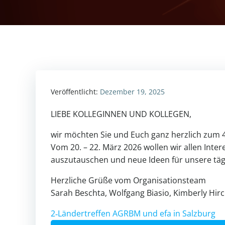
Veröffentlicht:
Dezember 19, 2025
LIEBE KOLLEGINNEN UND KOLLEGEN,
wir möchten Sie und Euch ganz herz­lich zum 4
Vom 20. – 22. März 2026 wollen wir allen Inter­
aus­zu­tau­schen und neue Ideen für unsere täg
Herz­liche Grüße vom Orga­ni­sa­ti­ons­team
Sarah Beschta, Wolf­gang Biasio, Kim­berly Hir
2‑Ländertreffen AGRBM und efa in Salz­burg