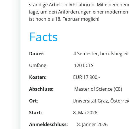
stän­dige Arbeit in IVF-Laboren. Mit einem neue
lage, um den Anfor­de­rungen einer modernen 
ist noch bis 18. Februar mög­lich!
Facts
Dauer:
4 Semester, berufs­be­glei­tend (
Umfang: 120 ECTS
Kosten:
EUR 17.900,-
Abschluss:
Master of Sci­ence (CE)
Ort
: Uni­ver­sität Graz, Öster­rei
Start:
8. Mai 2026
Anmel­de­schluss:
8. Jänner 2026