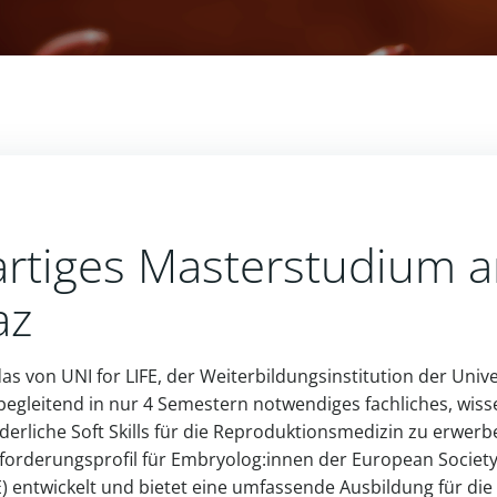
artiges Masterstudium 
az
as von UNI for LIFE, der Wei­ter­bil­dungs­in­sti­tu­tion der Uni­v
e­glei­tend in nur 4 Semes­tern not­wen­diges fach­li­ches, wis­s
der­liche Soft Skills für die Repro­duk­ti­ons­me­dizin zu erwerb
r­de­rungs­profil für Embryolog:innen der Euro­pean Society
nt­wi­ckelt und bietet eine umfas­sende Aus­bil­dung für die 