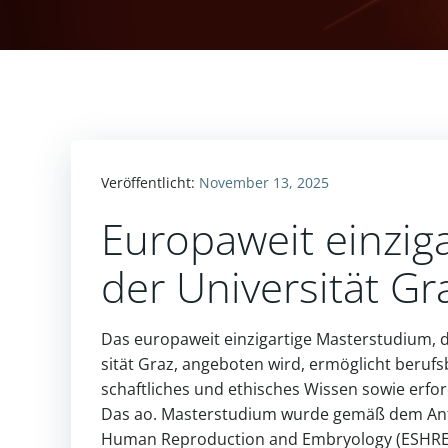
Veröffentlicht:
November 13, 2025
Europaweit einzig
der Universität Gr
Das euro­pa­weit ein­zig­ar­tige Mas­ter­stu­dium, d
sität Graz, ange­boten wird, ermög­licht berufs­b
schaft­li­ches und ethi­sches Wissen sowie erfor­
Das ao. Mas­ter­stu­dium wurde gemäß dem Anfo
Human Repro­duc­tion and Embryo­logy (ESHRE) e