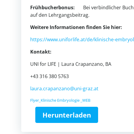
Früh­bu­cher­bonus:
Bei ver­bind­li­cher Buch
auf den Lehr­gangs­bei­trag.
Wei­tere Infor­ma­tionen finden Sie hier:
https://www.uniforlife.at/de/klinische-embryo
Kon­takt:
UNI for LIFE | Laura Cra­panzano, BA
+43 316 380 5763
laura.​crapanzano@​uni-​graz.​at
Flyer_Klinische Embryo­logie _WEB
Her­un­ter­laden