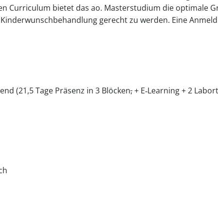
n Cur­ri­culum bietet das ao. Mas­ter­stu­dium die opti­male 
Kin­der­wunsch­be­hand­lung gerecht zu werden. Eine Anmel­
21,5 Tage Prä­senz in 3 Blö­cken
,
+ E‑Learning + 2 Labor­
ch