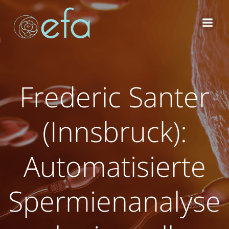
Zum
Inhalt
springen
Frederic Santer
(Innsbruck):
Automatisierte
Spermienanalyse