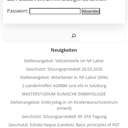
Pass­wort:
Such
Neuigkeiten
Stellenangebot: Vollzeitstelle im IVF-Labor
Geschützt: Sitzungsprotokoll 20.03.2026
Stellenangebot: Mitarbeiter:in IVF-Labor (50%)
2‑Ländertreffen AGRBM und efa in Salzburg
MASTERSTUDIUM KLINISCHE EMBRYOLOGIE
Stellenangebot: Embryolog:in im Kinderwunschzentrum
(m/w/d)
Geschützt: Sitzungsprotokoll 39. EFA Tagung
Geschützt: Eshika Haque (London): Basic principles of PGT