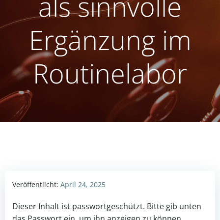
als sinnvolle
Ergänzung im
Routinelabor
Veröffentlicht:
April 24, 2025
Dieser Inhalt ist pass­wort­ge­schützt. Bitte gib unten
das Pass­wort ein, um ihn anzeigen zu können.